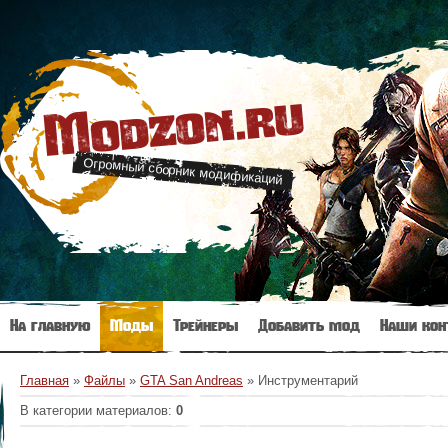
Modzon.ru
Огромный сборник модификаций
На главную
Моды
Трейнеры
Добавить мод
Наши кон
Главная
»
Файлы
»
GTA San Andreas
» Инструментарий
В категории материалов
:
0