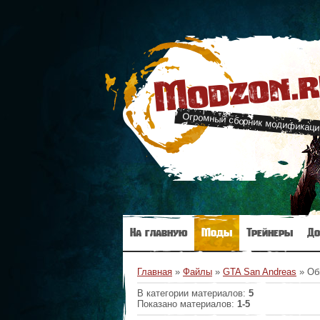
Modzon.
Огромный сборник модификаци
На главную
Моды
Трейнеры
До
Главная
»
Файлы
»
GTA San Andreas
» Об
В категории материалов
:
5
Показано материалов
:
1-5