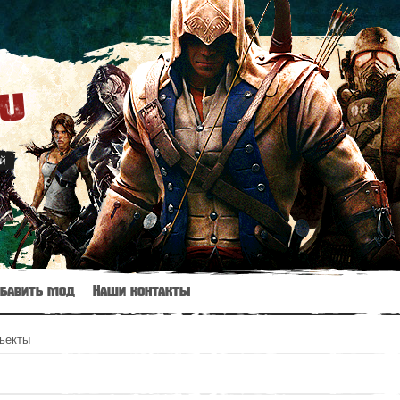
ru
й
бавить мод
Наши контакты
ьекты