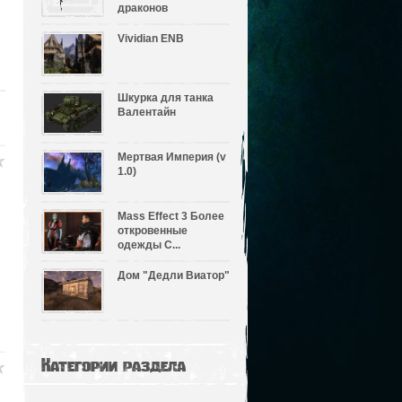
драконов
Vividian ENB
Шкурка для танка
Валентайн
Мертвая Империя (v
1.0)
Mass Effect 3 Более
откровенные
одежды С...
Дом "Дедли Виатор"
Категории раздела