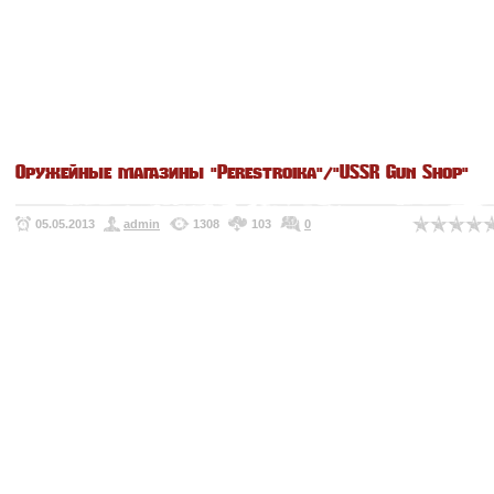
Оружейные магазины "Perestroika"/"USSR Gun Shop"
05.05.2013
admin
1308
103
0