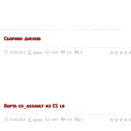
Сборник дисков
14.08.2013
admin
1409
116
0
Карта cs_assault из CS 1.6
14.08.2013
admin
1403
174
0