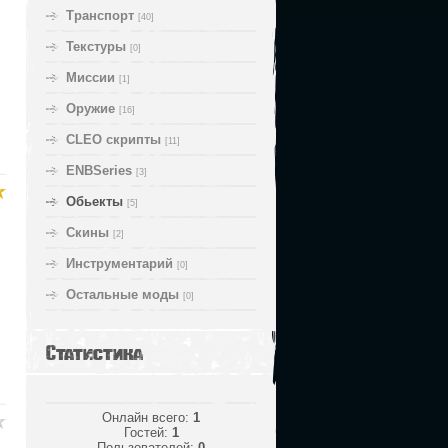
Транспорт
[40]
Текстуры
[0]
Миссии
[1]
Оружие
[16]
CLEO скрипты
[11]
ENBSeries
[3]
Обьекты
[5]
Скины
[2]
Инструментарий
[0]
Остальные моды
[0]
Статистика
Онлайн всего:
1
Гостей:
1
Пользователей:
0