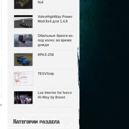
№4
VolvoHighWay Power
Mod 8х4 для 1.4.8
Обильные бризги из-
под колес во время
дождя
КРАЗ-258
TESVSnip
Lux Interior for Iveco
Hi-Way by Boost
18
Категории раздела