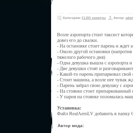
Категория:
CLEO скрипты
Автор:
adm
Возле аэропорта стоит таксист кото
довез его до свалки.
- На остановке стоит парень и ждет а
- Около другой остановки (напротив 
тяжелого рабочого дня)
- Одна девушка вышла с аэропорта и 
- Две девушки стоят и разговариваю
- Какой-то парень припарковал свой 
- Стоит машина, а возле нее чувак жд
- Парень забрал свою девушку с аэро
- На стоянке стоит припаркованный 
- У парня на стоянке поломалась маш
Установка:
Файл RealAeroLV добавить в папку
Автор мода: