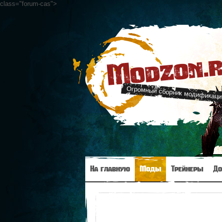
class="forum-cas"
>
Modzon.
Огромный сборник модификац
На главную
Моды
Трейнеры
До