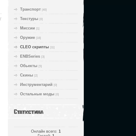
Транспорт
[40]
Текстуры
[0]
Миссии
[1]
Оружие
[16]
CLEO скрипты
[11]
ENBSeries
[3]
Обьекты
[5]
Скины
[2]
Инструментарий
[0]
Остальные моды
[0]
Статистика
Онлайн всего:
1
Гостей:
1