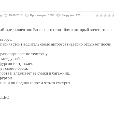
in
25.08.2013
Просмотры: 1853
Загрузки: 175
рый ждет клиентов. Возле него стоит бомж который хочет что он
втобус.
парня) стоит водитель около автобуса (наверно отдыхает после
разговаривает по телефону.
т между собой.
фургон и отдыхает.
ет своего босса.
порта и влаживает ее сумки в багажник.
фургон.
ина и он поднял капот и что-то смотрит.
 CLEO.