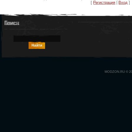
[
Регистрация
|
Вход
]
Поиск
MODZON.RU © 2