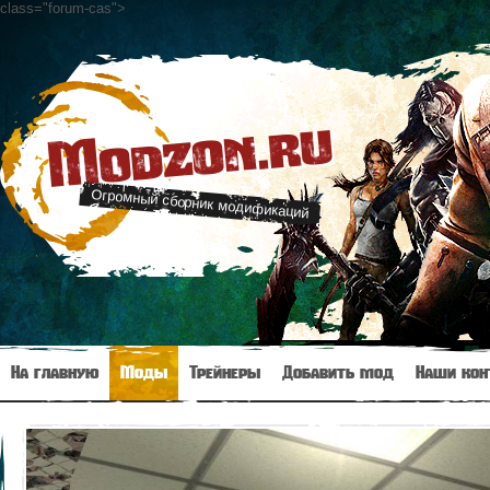
class="forum-cas"
>
Modzon.ru
Огромный сборник модификаций
На главную
Моды
Трейнеры
Добавить мод
Наши кон