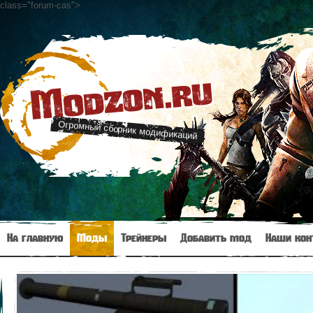
class="forum-cas"
>
Modzon.ru
Огромный сборник модификаций
На главную
Моды
Трейнеры
Добавить мод
Наши кон