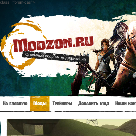
class="forum-cas"
>
Modzon.ru
Огромный сборник модификаций
На главную
Моды
Трейнеры
Добавить мод
Наши кон