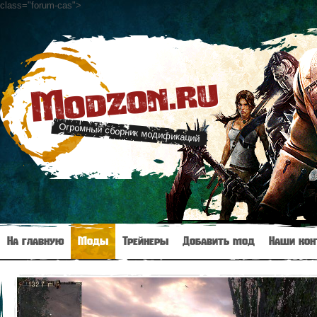
class="forum-cas"
>
Modzon.ru
Огромный сборник модификаций
На главную
Моды
Трейнеры
Добавить мод
Наши кон