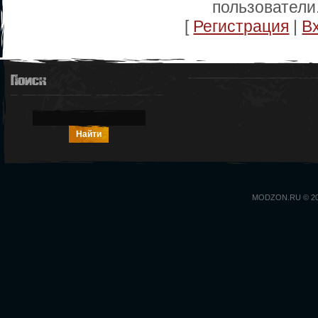
пользователи
[
Регистрация
|
В
Поиск
MODZON.RU © 2