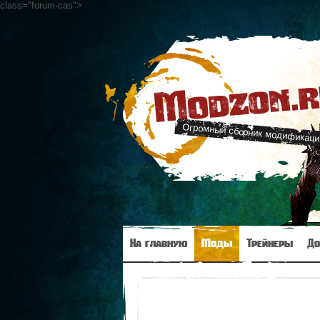
class="forum-cas"
>
Modzon.
Огромный сборник модификаци
На главную
Моды
Трейнеры
До