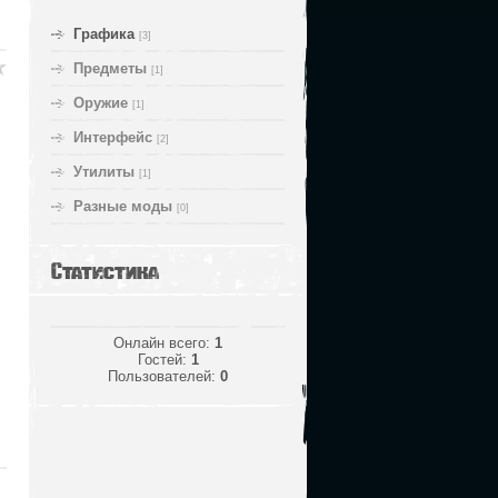
Графика
[3]
Предметы
[1]
Оружие
[1]
Интерфейс
[2]
Утилиты
[1]
Разные моды
[0]
Статистика
Онлайн всего:
1
Гостей:
1
Пользователей:
0