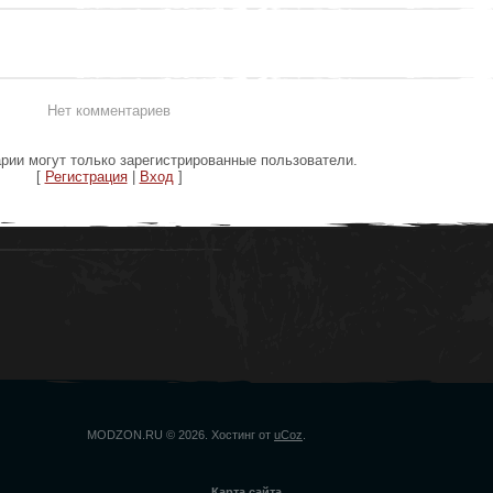
Нет комментариев
рии могут только зарегистрированные пользователи.
[
Регистрация
|
Вход
]
MODZON.RU © 2026
.
Хостинг от
uCoz
.
Карта сайта