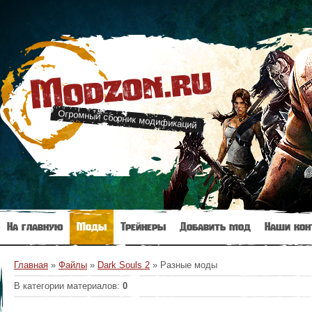
Modzon.ru
Огромный сборник модификаций
На главную
Моды
Трейнеры
Добавить мод
Наши кон
Главная
»
Файлы
»
Dark Souls 2
» Разные моды
В категории материалов
:
0