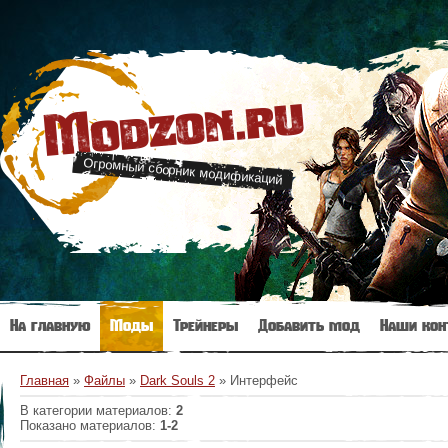
Modzon.ru
Огромный сборник модификаций
На главную
Моды
Трейнеры
Добавить мод
Наши кон
Главная
»
Файлы
»
Dark Souls 2
» Интерфейс
В категории материалов
:
2
Показано материалов
:
1-2