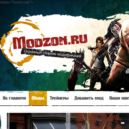
class="forum-cas"
>
Modzon.ru
Огромный сборник модификаций
На главную
Моды
Трейнеры
Добавить мод
Наши кон