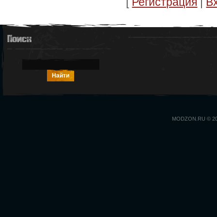
[
Регистрация
|
В
Поиск
MODZON.RU © 2