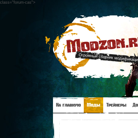
class="forum-cas"
>
Modzon.
Огромный сборник модификаци
На главную
Моды
Трейнеры
До