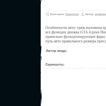
Категория:
Транспорт
Автор:
stydenti
Особенности авто: ­грязь наложена п
все функции движка GTA 4 ­руки Ник
­правильно функционирующие фары ­н
пуль ­авто правильного размера ­при
Автор мода:
Скриншоты: