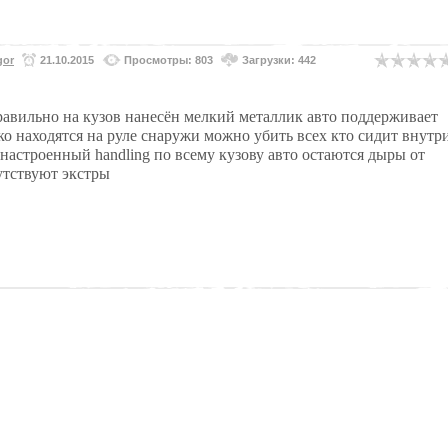
gor
21.10.2015
Просмотры: 803
Загрузки: 442
равильно ­на кузов нанесён мелкий металлик ­авто поддерживает
о находятся на руле ­снаружи можно убить всех кто сидит внутр
астроенный handling ­по всему кузову авто остаются дыры от
сутствуют экстры