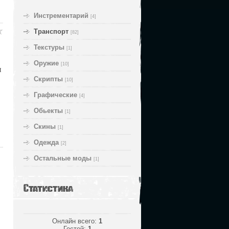
Инстрементарий
[4]
Транспорт
[82]
Текстуры
[1]
Оружие
[10]
и
Скрипты
[10]
Графические
[4]
Обьекты
[1]
Скины
[1]
Одежда
[2]
Остальные моды
[1]
Статистика
Онлайн всего:
1
Гостей:
1