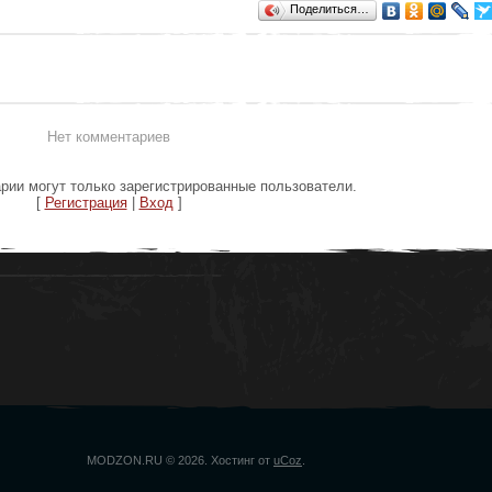
Поделиться…
Нет комментариев
рии могут только зарегистрированные пользователи.
[
Регистрация
|
Вход
]
MODZON.RU © 2026
.
Хостинг от
uCoz
.