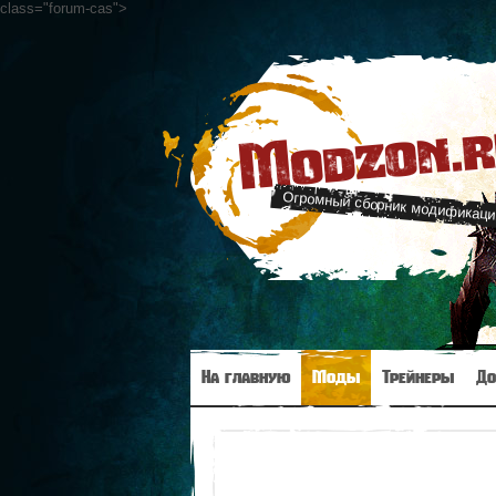
class="forum-cas"
>
Modzon.
Огромный сборник модификаци
На главную
Моды
Трейнеры
До