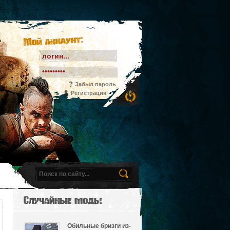
Мой аккаунт:
Забыл пароль
Регистрация
Случайные моды
Обильные бризги из-