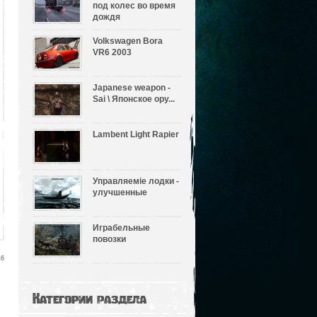
под колес во время
дождя
Volkswagen Bora
VR6 2003
Japanese weapon -
Sai \ Японское ору...
Lambent Light Rapier
Управляеміе лодки -
улучшенные
Играбельные
повозки
16
Категории раздела