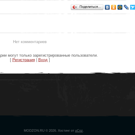
Поделиться…
Нет комментариев
рии могут только зарегистрированные пользователи.
[
Регистрация
|
Вход
]
MODZON.RU © 2026
.
Хостинг от
uCoz
.