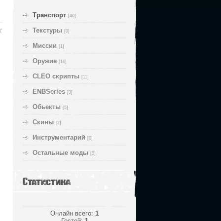
Транспорт
[40]
Текстуры
[0]
Миссии
[1]
Оружие
[16]
CLEO скрипты
[11]
ENBSeries
[3]
Обьекты
[5]
Скины
[2]
Инструментарий
[0]
Остальные моды
[0]
Статистика
Онлайн всего:
1
Гостей:
1