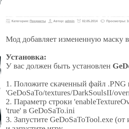
Категория:
Предметы
Автор:
admin
02.05.2014
Просмотры: 1
Мод добавляет измененную маску в
Установка:
У вас должен быть установлен
GeD
1. Положите скаченный файл .PNG 
'GeDoSaTo/textures/DarkSoulsII/overr
2. Параметр строки 'enableTextureOv
'true' в GeDoSaTo.ini
3. Запустите GeDoSaToTool.exe (от
и запустите игру.