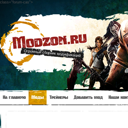
class="forum-cas"
>
Modzon.ru
Огромный сборник модификаций
На главную
Моды
Трейнеры
Добавить мод
Наши кон